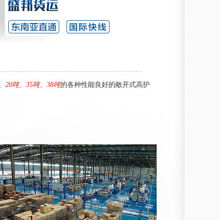
、20吨、35吨、38吨
的各种性能良好的敞开式高护
海运 (6)