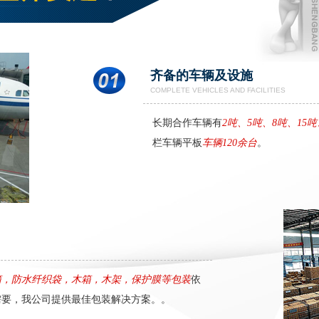
齐备的车辆及设施
COMPLETE VEHICLES AND FACILITIES
长期合作车辆有
2吨、5吨、8吨、15吨
海运 (3)
空运 (1)
栏车辆平板
车辆120余台
。
箱，防水纤织袋，木箱，木架，保护膜等包装
依
需要，我公司提供最佳包装解决方案。。