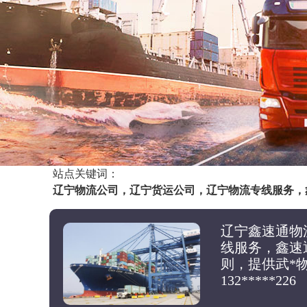
站点关键词：
辽宁物流公司，辽宁货运公司，辽宁物流专线服务，
辽宁鑫速通物
线服务，鑫速
则，提供武*
132*****226